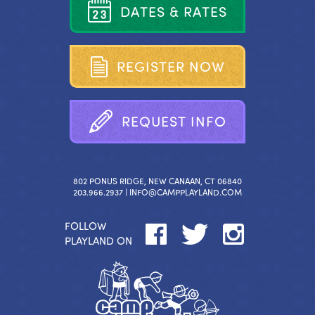
D
A
T
E
S
&
R
A
T
E
S
R
E
G
I
S
T
E
R
N
O
W
R
E
Q
U
E
S
T
I
N
F
O
802 PONUS RIDGE, NEW CANAAN, CT 06840
203.966.2937 |
INFO@CAMPPLAYLAND.COM
FOLLOW
PLAYLAND ON