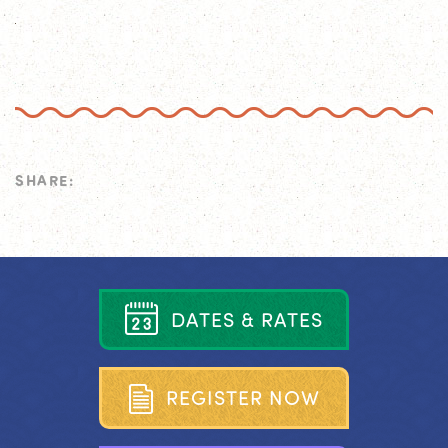
SHARE:
D
A
T
E
S
&
R
A
T
E
S
R
E
G
I
S
T
E
R
N
O
W